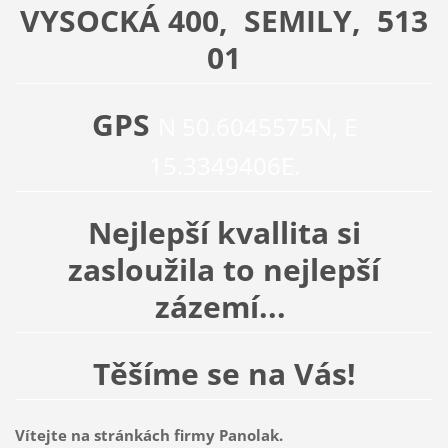
VYSOCKÁ 400, SEMILY, 513
01
GPS
N 50.6045575N, E
15.3349406E.
Nejlepší kvallita si
zasloužila to nejlepší
zázemí...
Těšíme se na Vás!
Vítejte na stránkách firmy Panolak.