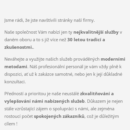
Jsme rádi, že jste navštívili stránky naší firmy.
Naše společnost Vám nabízí jen ty
nejkvalitnější služby
v
daném oboru a to s již více než
30 letou tradicí a
zkušenostmi.
.
Neváhejte a využijte našich služeb prováděných
moderními
metodami
. Náš profesionální personál je vám vždy plně k
dispozici, ať už k zakázce samotné, nebo jen k její důkladné
konzultaci.
Předností a prioritou je naše neustálé
zkvalitňování a
vylepšování námi nabízených služeb
. Důkazem je nejen
stále vzrůstající zájem o spolupráci s námi, ale zejména
rostoucí počet
spokojených zákazníků
, což je důležitým
cílem !