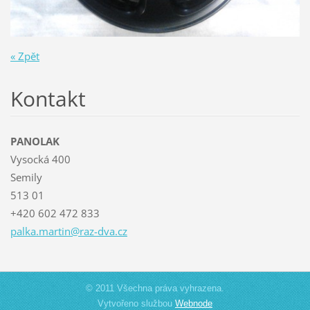
« Zpět
Kontakt
PANOLAK
Vysocká 400
Semily
513 01
+420 602 472 833
palka.ma
rtin@raz
-dva.cz
© 2011 Všechna práva vyhrazena.
Vytvořeno službou
Webnode